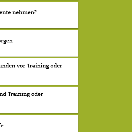
mente nehmen?
orgen
unden vor Training oder
d Training oder
fe