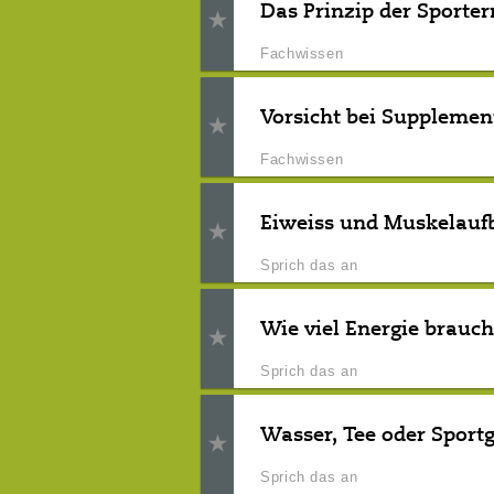
Das Prinzip der Sporte
Fachwissen
Vorsicht bei Supplemen
Fachwissen
Eiweiss und Muskelauf
Sprich das an
Wie viel Energie brauch
Sprich das an
Wasser, Tee oder Sport
Sprich das an