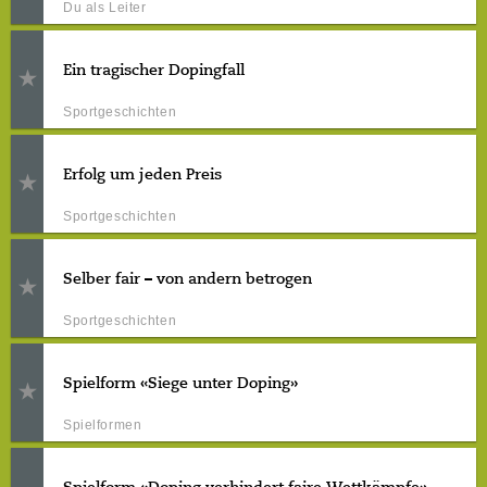
Du als Leiter
Ein tragischer Dopingfall
Sportgeschichten
Erfolg um jeden Preis
Sportgeschichten
Selber fair – von andern betrogen
Sportgeschichten
Spielform «Siege unter Doping»
Spielformen
Spielform «Doping verhindert faire Wettkämpfe»