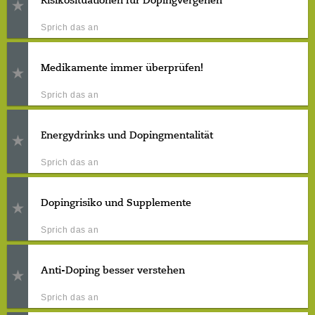
Sprich das an
Medikamente immer überprüfen!
Sprich das an
Energydrinks und Dopingmentalität
Sprich das an
Dopingrisiko und Supplemente
Sprich das an
Anti-Doping besser verstehen
Sprich das an