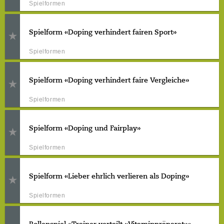
Spielformen
Spielform «Doping verhindert fairen Sport»
Spielformen
Spielform «Doping verhindert faire Vergleiche»
Spielformen
Spielform «Doping und Fairplay»
Spielformen
Spielform «Lieber ehrlich verlieren als Doping»
Spielformen
Rollenspiel «Trainer verteilt «Vitaminpräparat»»