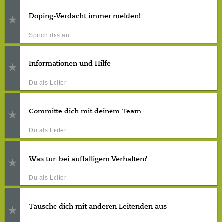
Doping-Verdacht immer melden!
Sprich das an
Informationen und Hilfe
Du als Leiter
Committe dich mit deinem Team
Du als Leiter
Was tun bei auffälligem Verhalten?
Du als Leiter
Tausche dich mit anderen Leitenden aus