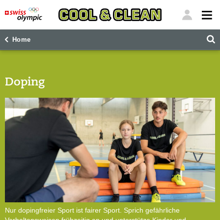
"
"
Home
Doping
Nur dopingfreier Sport ist fairer Sport. Sprich gefährliche