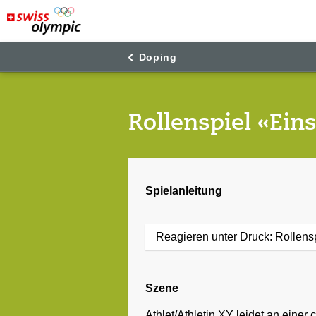
"
"
Doping
Rollenspiel «Ein
Spielanleitung
Reagieren unter Druck: Rollens
Szene
Athlet/Athletin XY leidet an eine