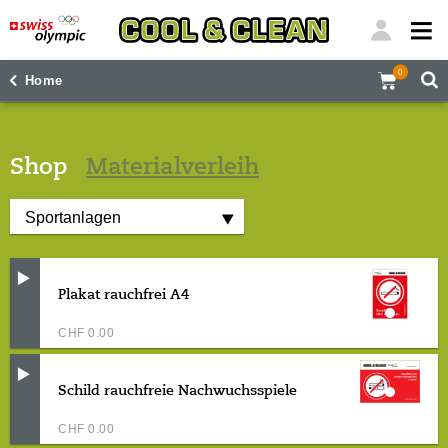
"
"
0
Home
Shop
Materialverleih
Plakat rauchfrei A4
CHF
0.00
Schild rauchfreie Nachwuchsspiele
CHF
0.00