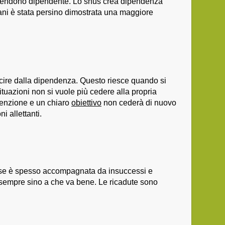
rendono dipendente. Lo snus crea dipendenza
vani è stata persino dimostrata una maggiore
scire dalla dipendenza. Questo riesce quando si
ituazioni non si vuole più cedere alla propria
tenzione e un chiaro
obiettivo
non cederà di nuovo
i allettanti.
fase è spesso accompagnata da insuccessi e
i sempre sino a che va bene. Le ricadute sono