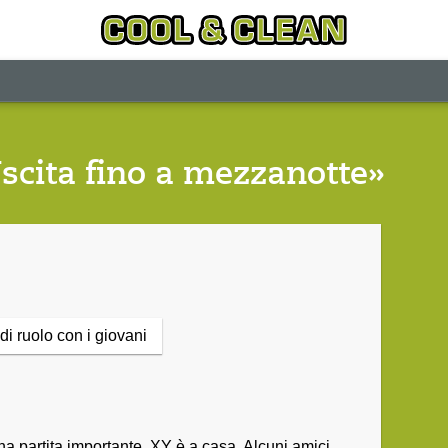
Uscita fino a mezzanotte»
di ruolo con i giovani
na partita importante. XY è a casa. Alcuni amici