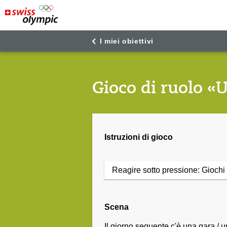
"
"
I miei obiettivi
Gioco di ruolo «
Istruzioni di gioco
Reagire sotto pressione: Giochi 
Scena
Il giorno seguente c'è una gara / u