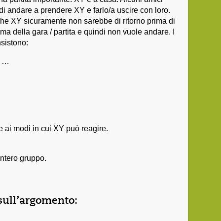
i andare a prendere XY e farlo/a uscire con loro.
o che XY sicuramente non sarebbe di ritorno prima di
ma della gara / partita e quindi non vuole andare. I
sistono:
i …
e ai modi in cui XY può reagire.
'intero gruppo.
sull’argomento: